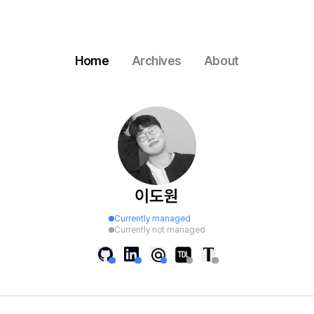
Home
Archives
About
이도원
Currently managed
Currently not managed